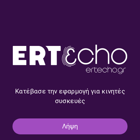
«Ιστορίες Κλασικού
«Ιστορίες Κλασικού
Ραδιοφώνου»: Οι κυρίες του
Ραδιοφώνου»: Η Δυνατή,
Ιουλίου! | 26.07.2026
κυρία Μαίρη Λίντα! |
25.07.2026
Κατέβασε την εφαρμογή για κινητές
συσκευές
«Ιστορίες Κλασικού
«Ιστορίες Κλασικού
Ραδιοφώνου»: Ο Τόλης
Ραδιοφώνου»: Λίνα
Βοσκόπουλος μιλάει στο
Νικολακοπούλου και το
Δεύτερο Πρόγραμμα το
ταξίδι συνεχίζεται … |
Λήψη
1983! | 19.07.2026
18.07.2026