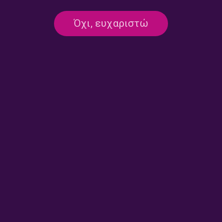
Όχι, ευχαριστώ
«Ιστορίες Κλασικού
«Ιστορίες Κλασικού
Ραδιοφώνου»: Καλοκαίρι για
Ραδιοφώνου»: Καλοκαίρι για
πάντα, ένα καλοκαίρι εν
πάντα, εκπομπή
εξελίξει, εκπομπή τρίτη |
δεύτερη. Μ’ένα τρεχαντήρι,
12.07.2026
αρμενίζοντας… | 11.07.2026