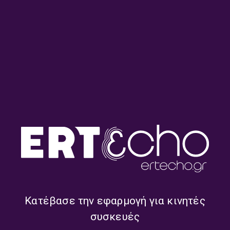
«Ιστορίες Κλασικού
«Ιστορίες Κλασικού
Ραδιοφώνου»: Η Δυνατή,
Ραδιοφώνου»: Ο Τόλης
κυρία Μαίρη Λίντα! |
Βοσκόπουλος μιλάει στο
25.07.2026
Δεύτερο Πρόγραμμα το
1983! | 19.07.2026
Κατέβασε την εφαρμογή για κινητές
συσκευές