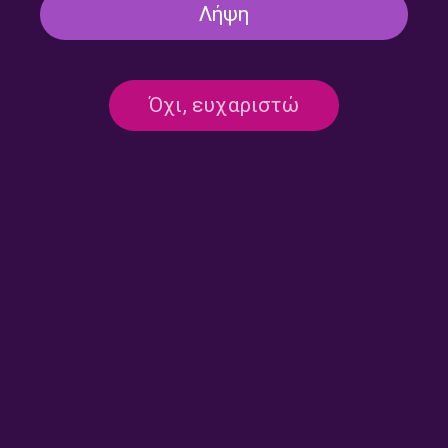
«Ιστορίες Κλασικού
«Ιστορίες Κλασικού
Λήψη
Ραδιοφώνου»: Λίνα
Ραδιοφώνου»: Καλοκαίρι για
Νικολακοπούλου και το
πάντα, ένα καλοκαίρι εν
ταξίδι συνεχίζεται … |
εξελίξει, εκπομπή τρίτη |
18.07.2026
12.07.2026
Όχι, ευχαριστώ
«Ιστορίες Κλασικού
Η Λίνα Νικολακοπούλου στις
Ραδιοφώνου»: Καλοκαίρι για
«Ιστορίες Κλασικού
πάντα, εκπομπή
Ραδιοφώνου», μέρος
δεύτερη. Μ’ένα τρεχαντήρι,
δεύτερο! | 05.07.2026
αρμενίζοντας… | 11.07.2026