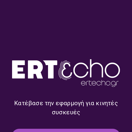
«Ιστορίες Κλασικού
«Ιστορίες Κλασικού
Ραδιοφώνου»: Η Δυνατή,
Ραδιοφώνου»: Ο Τόλης
κυρία Μαίρη Λίντα! |
Βοσκόπουλος μιλάει στο
25.07.2026
Δεύτερο Πρόγραμμα το
1983! | 19.07.2026
Κατέβασε την εφαρμογή για κινητές
συσκευές