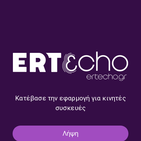
Γιώργος Μαυρίδης και
Θραξ Πανκc | 09.07.2023
Βασίλης Κόκλας | 16.07.2023
Κατέβασε την εφαρμογή για κινητές
συσκευές
Μουσικές της Μυτιλήνης |
Antimamalo Band |
02.07.2023
25.06.2023
Λήψη