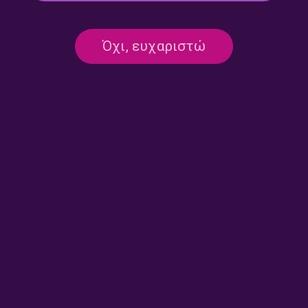
Όχι, ευχαριστώ
Η Μάρθα Μαυροειδή και η
Ρετσέλι | 11.06.2023
Χορωδία Παραδοσιακής
Μουσικής «Ροδιά» |
18.06.2023