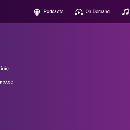
Podcasts
On Demand
ιλάς
άκαλος