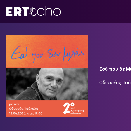
Μετάβαση
σε
περιεχόμενο
Εσύ που δε Μ
Οδυσσέας Τσ