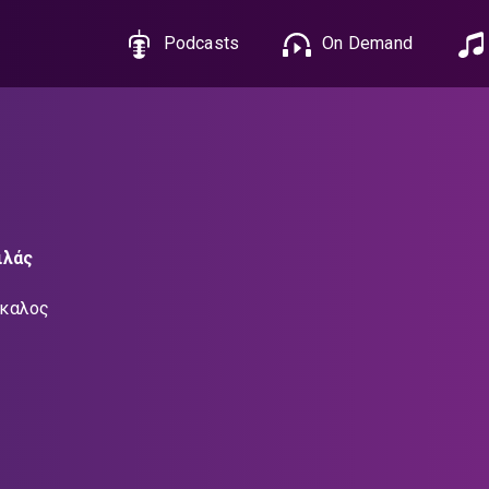
Podcasts
On Demand
ιλάς
άκαλος