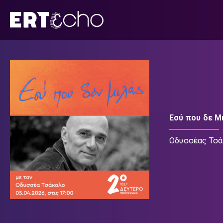
Μετάβαση
σε
περιεχόμενο
Εσύ που δε Μ
Οδυσσέας Τσ