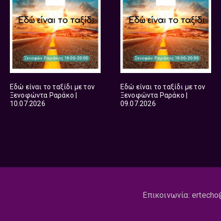
Εδώ είναι το ταξίδι με τον
Εδώ είναι το ταξίδι με τον
Ξενοφώντα Ραράκο |
Ξενοφώντα Ραράκο |
10.07.2026
09.07.2026
Επικοινωνία:
ertecho