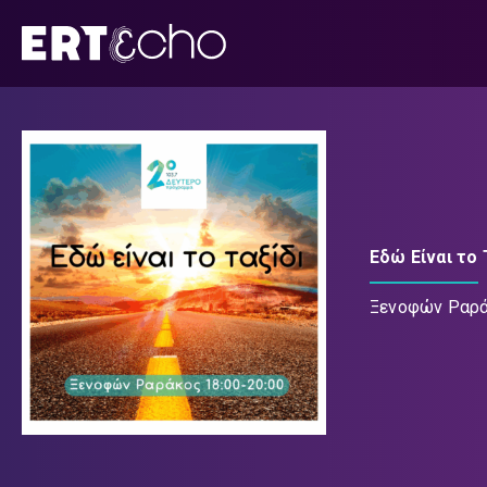
Μετάβαση
σε
περιεχόμενο
Εδώ Είναι το 
Ξενοφών Ραρ