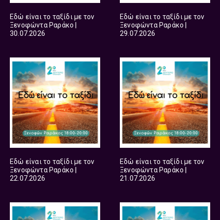
Εδώ είναι το ταξίδι με τον
Εδώ είναι το ταξίδι με τον
Ξενοφώντα Ραράκο |
Ξενοφώντα Ραράκο |
30.07.2026
29.07.2026
Εδώ είναι το ταξίδι με τον
Εδώ είναι το ταξίδι με τον
Ξενοφώντα Ραράκο |
Ξενοφώντα Ραράκο |
22.07.2026
21.07.2026