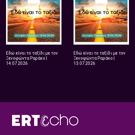
Εδώ είναι το ταξίδι με τον
Εδώ είναι το ταξίδι με τον
Ξενοφώντα Ραράκο |
Ξενοφώντα Ραράκο |
14.07.2026
13.07.2026