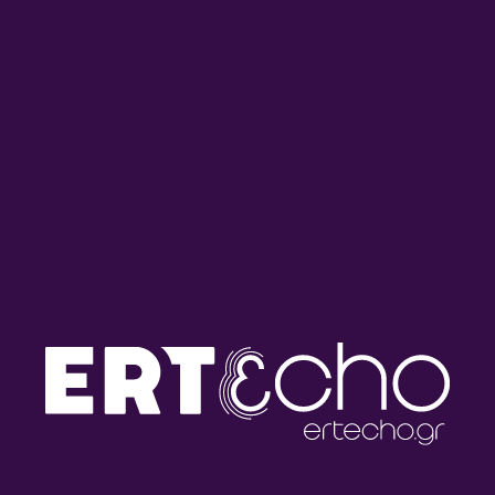
Εδώ είναι το ταξίδι με τον
Εδώ είναι το ταξίδι με τον
Ξενοφώντα Ραράκο |
Ξενοφώντα Ραράκο |
31.07.2026
30.07.2026
Εδώ είναι το ταξίδι με τον
Εδώ είναι το ταξίδι με τον
Ξενοφώντα Ραράκο |
Ξενοφώντα Ραράκο |
29.07.2026
28.07.2026