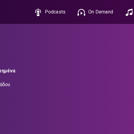
Podcasts
On Demand
πημένα
ιάδου