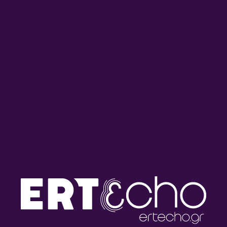
Άλλη μια Μέρα
Ελένη Γιαννοπούλου
Δευτέρα έως Παρασκευή, από τις 12 έως τις 2 το μεσημέρι,
η Ελένη Γιαννοπούλου σκορπίζει στο ραδιοφωνικό αέρα
τραγούδια που αξίζει να μοιραστούν. «Άλλη μια μέρα» στον
αέρα του Δεύτερου, εκπομπή καλής διάθεσης και μουσικής.