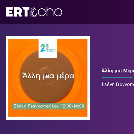
Μετάβαση
σε
περιεχόμενο
Άλλη μια Μέρ
Ελένη Γιαννοπ