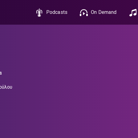
Podcasts
On Demand
α
ούλου