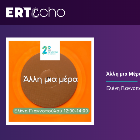
Μετάβαση
σε
περιεχόμενο
Άλλη μια Μέρ
Ελένη Γιαννοπ