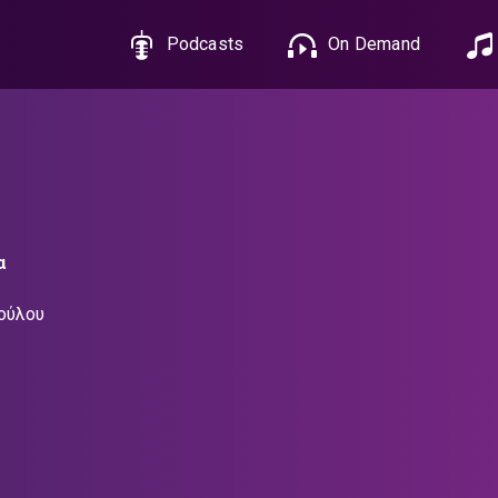
Podcasts
On Demand
α
ούλου