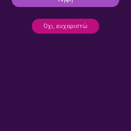
Άλλη μια μέρα με την Ελένη
Άλλη μια μέρα με την Ελένη
Όχι, ευχαριστώ
Γιαννοπούλου | 09.07.2026
Γιαννοπούλου | 08.07.2026
Άλλη μια μέρα με την Ελένη
Ο Νάσος Αρώνης στο
Γιαννοπούλου | 07.07.2026
Δεύτερο Πρόγραμμα |
06.07.2026