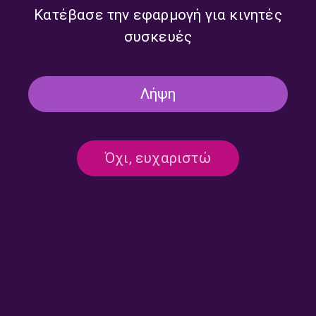
Κατέβασε την εφαρμογή για κινητές
συσκευές
Λήψη
Όχι, ευχαριστώ
Αδέσποτες Νότες με τον
Αδέσποτες Νότες με τον
Μιχάλη Γελασάκη |
Μιχάλη Γελασάκη |
27.07.2026
24.07.2026