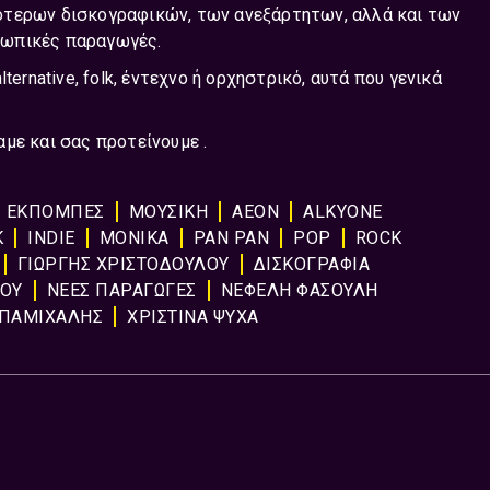
ότερων δισκογραφικών, των ανεξάρτητων, αλλά και των
σωπικές παραγωγές.
alternative, folk, έντεχνο ή ορχηστρικό, αυτά που γενικά
με και σας προτείνουμε .
ΕΚΠΟΜΠΈΣ
ΜΟΥΣΙΚΉ
AEON
ALKYONE
K
INDIE
MONIKA
PAN PAN
POP
ROCK
ΓΙΩΡΓΗΣ ΧΡΙΣΤΟΔΟΥΛΟΥ
ΔΙΣΚΟΓΡΑΦΙΑ
ΙΟΥ
ΝΕΕΣ ΠΑΡΑΓΩΓΕΣ
ΝΕΦΕΛΗ ΦΑΣΟΥΛΗ
ΑΠΑΜΙΧΑΛΗΣ
ΧΡΙΣΤΙΝΑ ΨΥΧΑ