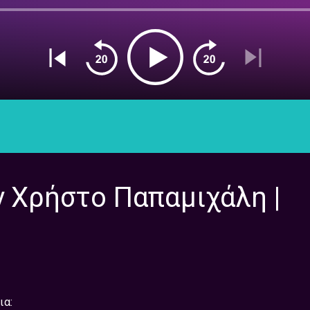
ν Χρήστο Παπαμιχάλη |
ια: