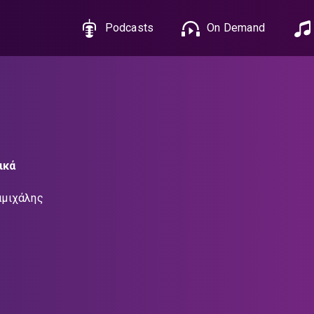
Podcasts
On Demand
ικά
μιχάλης