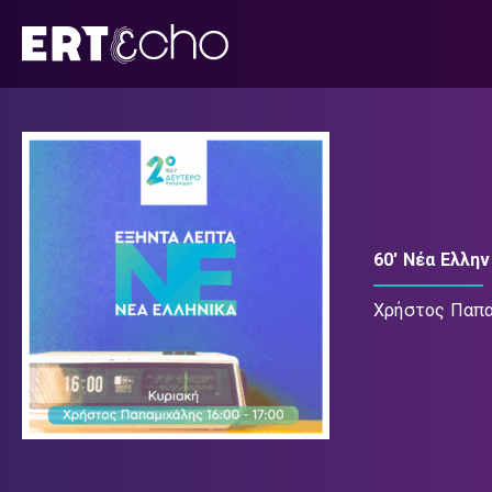
Μετάβαση
σε
περιεχόμενο
60' Νέα Ελλην
Χρήστος Παπα