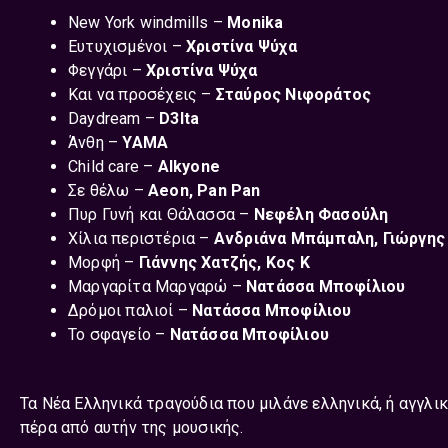
New York windmills –
Monika
Ευτυχισμένοι –
Χριστίνα Ψύχα
Φεγγάρι –
Χριστίνα Ψύχα
Και να προσέχεις –
Σταύρος Νιφοράτος
Daydream –
D3lta
Άνθη –
YAMA
Child care –
Alkyone
Σε θέλω –
Aeon, Pan Pan
Πυρ Γυνή και Θάλασσα –
Νεφέλη Φασούλη
Χίλια περιστέρια –
Ανδριάνα Μπάμπαλη, Γιώργης
Μορφή –
Γιάννης Χατζής, Κος Κ
Μαργαρίτα Μαργαρώ –
Νατάσσα Μποφίλιου
Δρόμοι παλιοί –
Νατάσσα Μποφίλιου
Το σφαγείο –
Νατάσσα Μποφίλιου
Τα Νέα Ελληνικά τραγούδια που μιλάνε ελληνικά, ή αγγλι
πέρα από αυτήν της μουσικής.