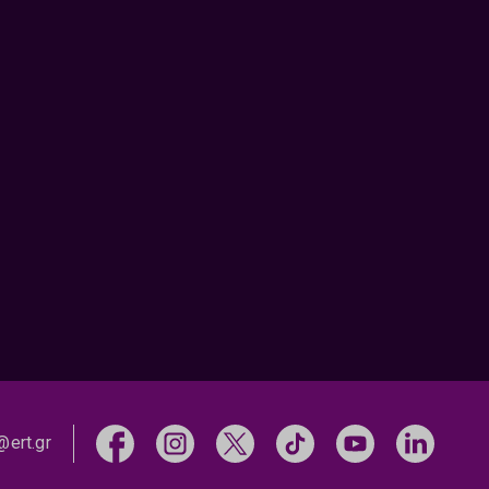
@ert.gr