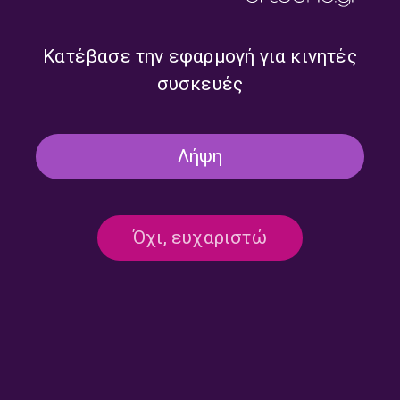
Μποξ | 29/06/2026
| 26/06/2026
Κατέβασε την εφαρμογή για κινητές
συσκευές
Λήψη
Όχι, ευχαριστώ
Ελληνική ηλεκτρονική
Η Μέλα Γεροφώτη και ο
μουσική, εκπομπή πρώτη |
Αστέρης Τσαλίκης στο
Τζουκ Μποξ | 25/06/2026
στούντιο του 9.58 | Τζουκ
Μποξ | 24/06/2026