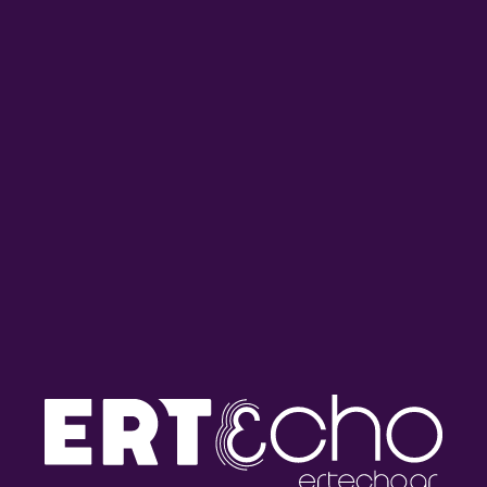
Κωστής Κωστάκης – Θαμπός
Ελληνική ηλεκτρονική
Παράδεισος | Τζουκ Μποξ |
μουσική, εκπομπή δεύτερη |
23/07/2026
Τζουκ Μποξ | 02/07/2026
Nέες κυκλοφορίες | Τζουκ
Φένια Χρήστου | Τζουκ Μποξ