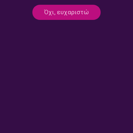
Όχι, ευχαριστώ
23Αυγ2018 -Ιχνογραφίες – Νίκη
Βελισσαροπούλου
23/08/2018
ΣΕΛΙΔΑ 1 ΑΠΟ 1