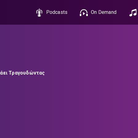
Podcasts
On Demand
νάει Τραγουδώντας