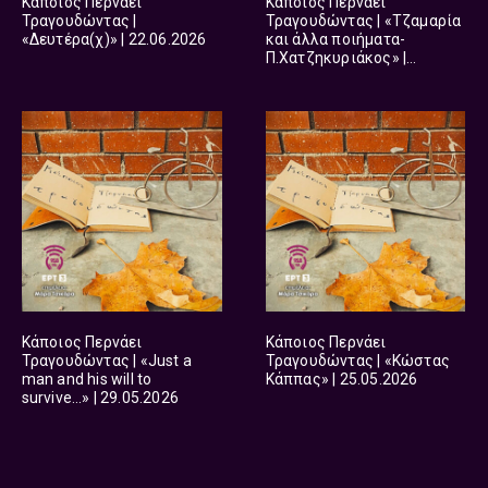
Κάποιος Περνάει
Κάποιος Περνάει
Τραγουδώντας |
Τραγουδώντας | «Τζαμαρία
«Δευτέρα(χ)» | 22.06.2026
και άλλα ποιήματα-
Π.Χατζηκυριάκος» |
12.06.2026
Κάποιος Περνάει
Κάποιος Περνάει
Τραγουδώντας | «Just a
Τραγουδώντας | «Κώστας
man and his will to
Κάππας» | 25.05.2026
survive…» | 29.05.2026