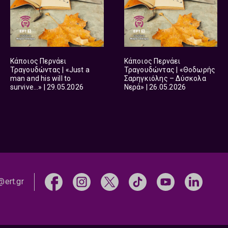
Κάποιος Περνάει
Κάποιος Περνάει
Τραγουδώντας | «Just a
Τραγουδώντας | «Θοδωρής
man and his will to
Σαρηγκιόλης – Δύσκολα
survive…» | 29.05.2026
Νερά» | 26.05.2026
@ert.gr