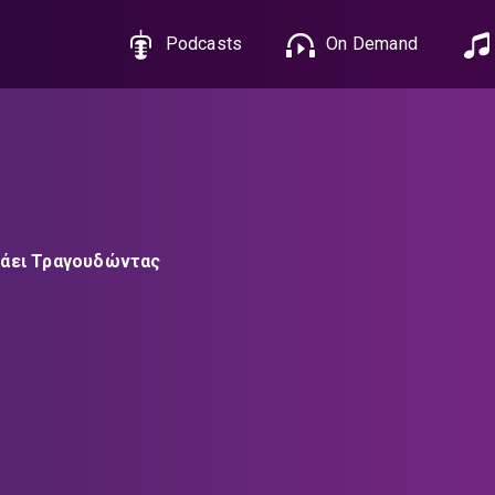
Podcasts
On Demand
νάει Τραγουδώντας