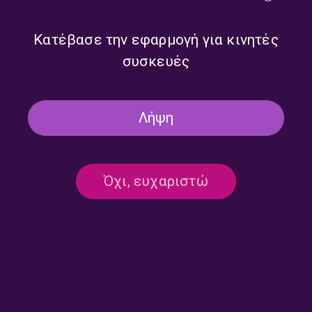
Κατέβασε την εφαρμογή για κινητές
συσκευές
Λήψη
Αχιλλέας ΙΙΙ, “Απέξω” |
Live στο στούντιο του
Καλημέρα – 958fm | 05
958fm, Θανάσης Μπιλιλής &
Ιουνίου 2026
Δέσποινα Παγιούλα |
Όχι, ευχαριστώ
Καλημέρα – 958fm | 04
Ιουνίου 2026