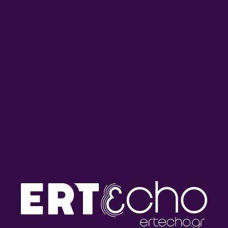
Καλημέρα – 958fm | 12
Γιώργος
Ιουνίου 2026
Παναγιωτάκης “Τίγκρε- με τα
χέρια γυμνά” | Καλημέρα –
958fm | 02 Ιουλίου 2021
«Το Παλιόπαιδο» / «Il
Didier Fassin | Καλημέρα –
ragazzaccio», Αγγελική
958fm | 08 Ιουνίου 2026
Δαρλάση & Tiziana Cavasino |
Καλημέρα – 958fm | 11
Ιουνίου 2026