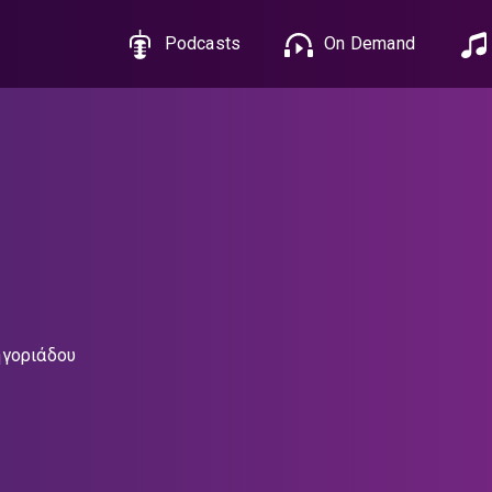
Podcasts
On Demand
ηγοριάδου