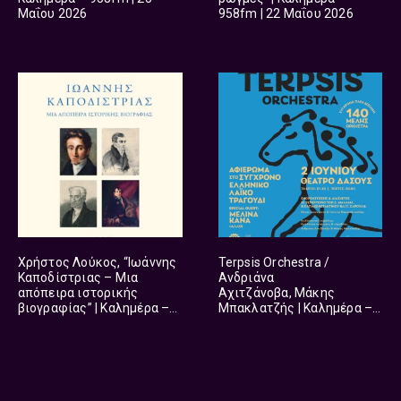
Μαΐου 2026
958fm | 22 Μαΐου 2026
Χρήστος Λούκος, “Ιωάννης
Terpsis Οrchestra /
Καποδίστριας – Μια
Ανδριάνα
απόπειρα ιστορικής
Αχιτζάνοβα, Μάκης
βιογραφίας” | Καλημέρα –
Μπακλατζής | Καλημέρα –
958fm | 12 Μαΐου 2026
958fm | 11 Μαΐου 2026