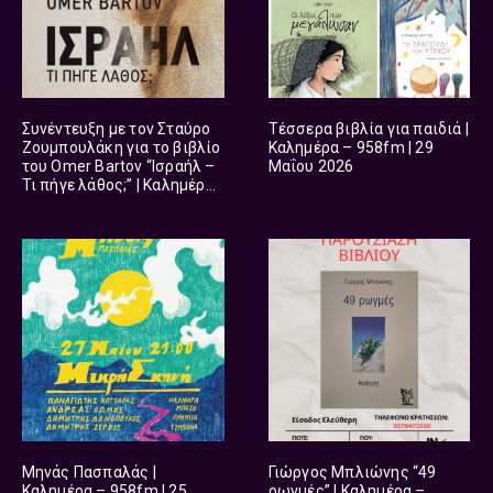
Συνέντευξη με τον Σταύρο
Τέσσερα βιβλία για παιδιά |
Ζουμπουλάκη για το βιβλίο
Καλημέρα – 958fm | 29
του Omer Bartov “Ισραήλ –
Μαΐου 2026
Τι πήγε λάθος;” | Καλημέρα
– 958fm | 02 Ιουνίου 2026
Μηνάς Πασπαλάς |
Γιώργος Μπλιώνης “49
Καλημέρα – 958fm | 25
ρωγμές” | Καλημέρα –