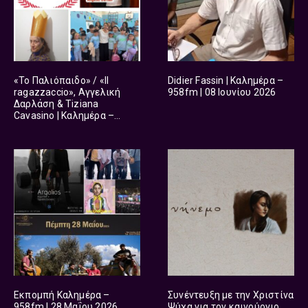
«Το Παλιόπαιδο» / «Il
Didier Fassin | Καλημέρα –
ragazzaccio», Αγγελική
958fm | 08 Ιουνίου 2026
Δαρλάση & Tiziana
Cavasino | Καλημέρα –
958fm | 11 Ιουνίου 2026
Εκπομπή Καλημέρα –
Συνέντευξη με την Χριστίνα
958fm | 28 Μαΐου 2026
Ψύχα για τον καινούργιο