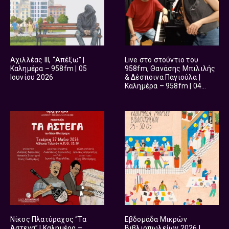
Αχιλλέας ΙΙΙ, “Απέξω” |
Live στο στούντιο του
Καλημέρα – 958fm | 05
958fm, Θανάσης Μπιλιλής
Ιουνίου 2026
& Δέσποινα Παγιούλα |
Καλημέρα – 958fm | 04
Ιουνίου 2026
Νίκος Πλατύραχος “Τα
Εβδομάδα Μικρών
Άστεγα” | Καλημέρα –
Βιβλιοπωλείων 2026 |