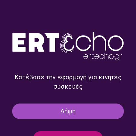
χέρια γυμνά” | Καλημέρα –
958fm | 02 Ιουλίου 2021
Κατέβασε την εφαρμογή για κινητές
συσκευές
«Το Παλιόπαιδο» / «Il
Didier Fassin | Καλημέρα –
ragazzaccio», Αγγελική
958fm | 08 Ιουνίου 2026
Δαρλάση & Tiziana Cavasino |
Καλημέρα – 958fm | 11
Ιουνίου 2026
Λήψη