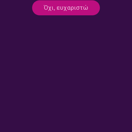
Όχι, ευχαριστώ
Αχιλλέας ΙΙΙ, “Απέξω” |
Live στο στούντιο του
Καλημέρα – 958fm | 05
958fm, Θανάσης Μπιλιλής &
Ιουνίου 2026
Δέσποινα Παγιούλα |
Καλημέρα – 958fm | 04
Ιουνίου 2026