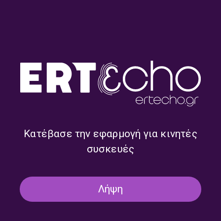
Καλημέρα – 958fm | 12
Γιώργος
Ιουνίου 2026
Παναγιωτάκης “Τίγκρε- με τα
χέρια γυμνά” | Καλημέρα –
958fm | 02 Ιουλίου 2021
Κατέβασε την εφαρμογή για κινητές
συσκευές
«Το Παλιόπαιδο» / «Il
Didier Fassin | Καλημέρα –
ragazzaccio», Αγγελική
958fm | 08 Ιουνίου 2026
Δαρλάση & Tiziana Cavasino |
Καλημέρα – 958fm | 11
Λήψη
Ιουνίου 2026