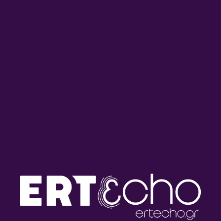
MORRICONE GIU LA TESTA | Η
MORRICONE Per-Qualche-
Προβολή της Ημέρας –
Dollaro-in-Piu | Η Προβολή
958fm | 18 Ιουνίου 2026
της Ημέρας – 958fm | 17
Ιουνίου 2026
ΜΟΡΙΚΟΝΕ ΓΙΑ ΜΙΑ ΧΟΥΦΤΑ
007 ΚΡΕΓΚ | Η Προβολή της
ΔΟΛΑΡΙΑ | Η Προβολή της
Ημέρας – 958fm | 14 Ιουνίου
Ημέρας – 958fm | 16 Ιουνίου
2026