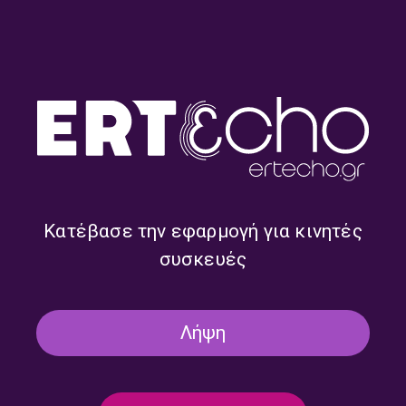
Φώτα Σανίδι Χαρτί –
Φώτα Σανίδι Χαρτί –
Αφιέρωμα: Λυσσασμένη
Αφιέρωμα: Πρόσωπα-
Γάτα | 31.01.2024
Παντελής Καναράκης |
17.01.2024
Κατέβασε την εφαρμογή για κινητές
συσκευές
Φώτα Σανίδι Χαρτί –
Φώτα Σανίδι Χαρτί –
Αφιέρωμα: Βρεφικό θέατρο
Αφιέρωμα: Αγαπητέ Άγιε
– Από το Δωμάτιο στο
Βασίλη | 27.12.2023
Λήψη
Σαλόνι | 10.01.2024