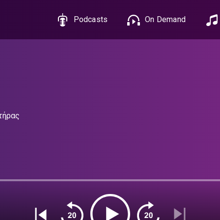
Podcasts
On Demand
τήρας