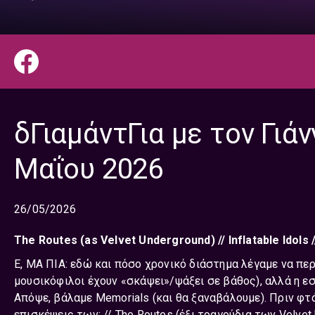
δΓιαμάντΓια με τον Γιάν
Μαΐου 2026
26/05/2026
Τhe Routes (as Velvet Underground) // Inflatable Idols 
Ε, ΜΑ ΠΙΑ: εδώ και πόσο χρονικό διάστημα λέγαμε να πε
μουσικόφιλοι έχουν «σκάψει»/ψάξει σε βάθος), αλλά η ε
Απόψε, βάλαμε Memorials (και θα ξαναβάλουμε). Πριν φτ
επισκέψεις των: // The Routes (έξι τραγούδια των Velv