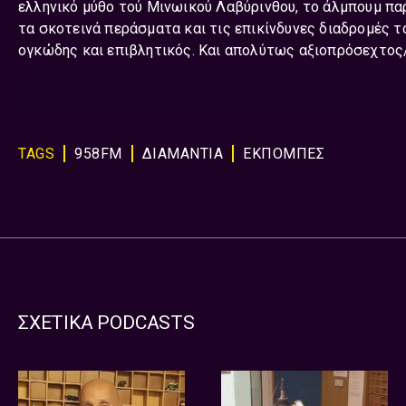
ελληνικό μύθο τού Μινωικού Λαβύρινθου, το άλμπουμ πα
τα σκοτεινά περάσματα και τις επικίνδυνες διαδρομές το
ογκώδης και επιβλητικός. Και απολύτως αξιοπρόσεχτος
TAGS
958FM
ΔΙΑΜΑΝΤΙΑ
ΕΚΠΟΜΠΈΣ
ΣΧΕΤΙΚΑ PODCASTS