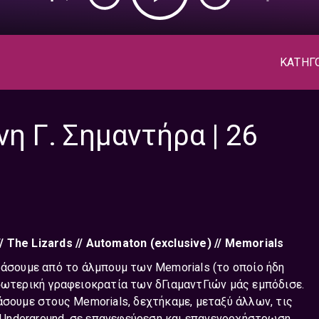
ΚΑΤΗΓ
νη Γ. Σημαντήρα | 26
// Τhe Lizards // Automaton (exclusive) // Memorials
ράσουμε από το άλμπουμ των Memorials (το οποίο ήδη
σωτερική γραφειοκρατία των δΓιαμαντΓιών μάς εμπόδισε.
άσουμε στους Memorials, δεχτήκαμε, μεταξύ άλλων, τις
et Underground, σε επανεφεύρεση και επανενορχήστρωση