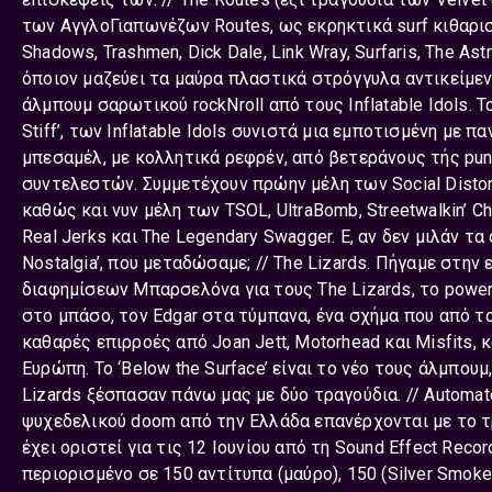
των ΑγγλοΓιαπωνέζων Routes, ως εκρηκτικά surf κιθαρισ
Shadows, Trashmen, Dick Dale, Link Wray, Surfaris, The Ast
όποιον μαζεύει τα μαύρα πλαστικά στρόγγυλα αντικείμενα 
άλμπουμ σαρωτικού rockΝroll από τους Inflatable Idols. 
Stiff’, των Inflatable Idols συνιστά μια εμποτισμένη με
μπεσαμέλ, με κολλητικά ρεφρέν, από βετεράνους τής pun
συντελεστών. Συμμετέχουν πρώην μέλη των Social Distortio
καθώς και νυν μέλη των TSOL, UltraBomb, Streetwalkin’ Che
Real Jerks και The Legendary Swagger. Ε, αν δεν μιλάν τ
Nostalgia’, που μεταδώσαμε; // The Lizards. Πήγαμε στη
διαφημίσεων Μπαρσελόνα για τους The Lizards, το power tr
στο μπάσο, τον Edgar στα τύμπανα, ένα σχήμα που από το 
καθαρές επιρροές από Joan Jett, Motοrhead και Misfits, 
Ευρώπη. Το ‘Below the Surface’ είναι το νέο τους άλμπου
Lizards ξέσπασαν πάνω μας με δύο τραγούδια. // Autom
ψυχεδελικού doom από την Ελλάδα επανέρχονται με το τρ
έχει οριστεί για τις 12 Ιουνίου από τη Sound Effect Recor
περιορισμένο σε 150 αντίτυπα (μαύρο), 150 (Silver Smok