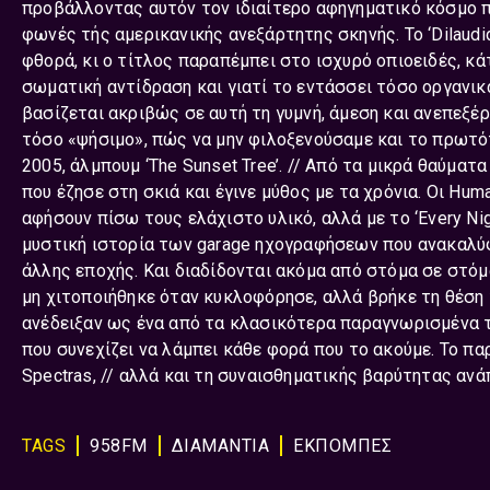
προβάλλοντας αυτόν τον ιδιαίτερο αφηγηματικό κόσμο π
φωνές τής αμερικανικής ανεξάρτητης σκηνής. Το ‘Dilaudi
φθορά, κι ο τίτλος παραπέμπει στο ισχυρό οπιοειδές, κάτ
σωματική αντίδραση και γιατί το εντάσσει τόσο οργανικά
βασίζεται ακριβώς σε αυτή τη γυμνή, άμεση και ανεπε
τόσο «ψήσιμο», πώς να μην φιλοξενούσαμε και το πρωτότυπ
2005, άλμπουμ ‘The Sunset Tree’. // Από τα μικρά θαύματ
που έζησε στη σκιά και έγινε μύθος με τα χρόνια. Οι Hu
αφήσουν πίσω τους ελάχιστο υλικό, αλλά με το ‘Every Ni
μυστική ιστορία των garage ηχογραφήσεων που ανακαλύ
άλλης εποχής. Και διαδίδονται ακόμα από στόμα σε στόμα 
μη χιτοποιήθηκε όταν κυκλοφόρησε, αλλά βρήκε τη θέση
ανέδειξαν ως ένα από τα κλασικότερα παραγνωρισμένα τρ
που συνεχίζει να λάμπει κάθε φορά που το ακούμε. Το παρ
Spectras, // αλλά και τη συναισθηματικής βαρύτητας ανά
TAGS
958FM
ΔΙΑΜΑΝΤΙΑ
ΕΚΠΟΜΠΈΣ