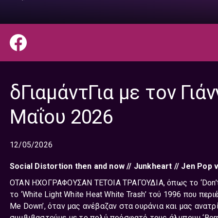
δΓιαμάντΓια με τον Γιάν
Μαΐου 2026
12/05/2026
Social Distortion then and now // Junkheart // Jen Pop 
OΤΑΝ ΗΧΟΓΡΑΦΟΥΣΑΝ ΤΕΤΟΙΑ ΤΡΑΓΟΥΔΙΑ, όπως το ‘Don’t
το ‘White Light White Heat White Trash’ τού 1996 που περι
Me Down’, όταν μας ανέβαζαν στα ουράνια και μας ανατρ
συμβιβαστούμε με το πολύ πρόσφατό τους άλμπουμ ‘Born To