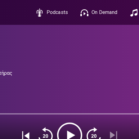
Podcasts
On Demand
τήρας