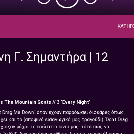
ΚΑΤΗΓ
νη Γ. Σημαντήρα | 12
vs The Mountain Goats // 3 ‘Every Night’
 Drag Me Down’, όταν έχουν παραδώσει δισκάρες όπως
έχει και το (αποψινό εισαγωγικό μας τραγούδι) ‘Don’t Drag
ίχιαζαν μέχρι το εσώτατο είναι μας, τότε πώς να
 Kill’; Δεν μας έχει ερεθίσει, λοιπόν, το νέο άλμπουμ,