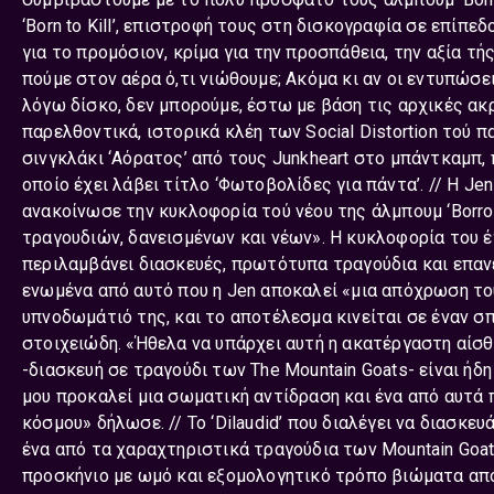
‘Born to Kill’, επιστροφή τους στη δισκογραφία σε επίπ
για το προμόσιον, κρίμα για την προσπάθεια, την αξία τή
πούμε στον αέρα ό,τι νιώθουμε; Ακόμα κι αν οι εντυπώσει
λόγω δίσκο, δεν μπορούμε, έστω με βάση τις αρχικές ακ
παρελθοντικά, ιστορικά κλέη των Social Distortion τού π
σινγκλάκι ‘Αόρατος’ από τους Junkheart στο μπάντκαμπ, 
οποίο έχει λάβει τίτλο ‘Φωτοβολίδες για πάντα’. // Η J
ανακοίνωσε την κυκλοφορία τού νέου της άλμπουμ ‘Borro
τραγουδιών, δανεισμένων και νέων». Η κυκλοφορία του έχ
περιλαμβάνει διασκευές, πρωτότυπα τραγούδια και επαν
ενωμένα από αυτό που η Jen αποκαλεί «μια απόχρωση το
υπνοδωμάτιό της, και το αποτέλεσμα κινείται σε έναν σπ
στοιχειώδη. «Ήθελα να υπάρχει αυτή η ακατέργαστη αίσθησ
-διασκευή σε τραγούδι των The Mountain Goats- είναι ήδη
μου προκαλεί μια σωματική αντίδραση και ένα από αυτά 
κόσμου» δήλωσε. // Το ‘Dilaudid’ που διαλέγει να διασκευάσ
ένα από τα χαραχτηριστικά τραγούδια των Mountain Goats
προσκήνιο με ωμό και εξομολογητικό τρόπο βιώματα από 