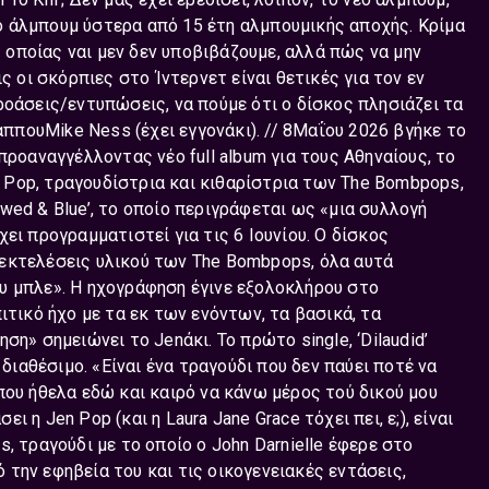
εδο άλμπουμ ύστερα από 15 έτη αλμπουμικής αποχής. Κρίμα
ς οποίας ναι μεν δεν υποβιβάζουμε, αλλά πώς να μην
ς οι σκόρπιες στο Ίντερνετ είναι θετικές για τον εν
ροάσεις/εντυπώσεις, να πούμε ότι ο δίσκος πλησιάζει τα
αππουMike Ness (έχει εγγονάκι). // 8Μαΐου 2026 βγήκε το
προαναγγέλλοντας νέο full album για τους Αθηναίους, το
en Pop, τραγουδίστρια και κιθαρίστρια των The Bombpops,
wed & Blue’, το οποίο περιγράφεται ως «μια συλλογή
ει προγραμματιστεί για τις 6 Ιουνίου. Ο δίσκος
εκτελέσεις υλικού των The Bombpops, όλα αυτά
υ μπλε». Η ηχογράφηση έγινε εξολοκλήρου στο
ιτικό ήχο με τα εκ των ενόντων, τα βασικά, τα
η» σημειώνει το Jenάκι. Το πρώτο single, ‘Dilaudid’
 διαθέσιμο. «Είναι ένα τραγούδι που δεν παύει ποτέ να
που ήθελα εδώ και καιρό να κάνω μέρος τού δικού μου
ει η Jen Pop (και η Laura Jane Grace τόχει πει, ε;), είναι
, τραγούδι με το οποίο ο John Darnielle έφερε στο
την εφηβεία του και τις οικογενειακές εντάσεις,