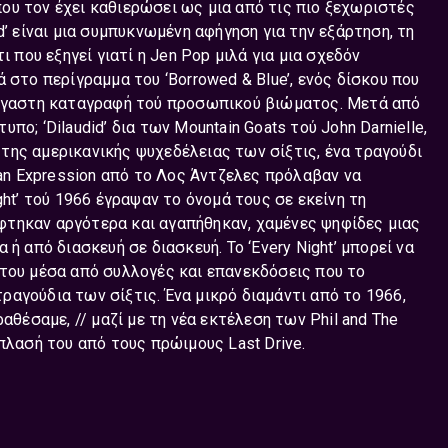
ου τον έχει καθιερώσει ως μια από τις πιο ξεχωριστές
d’ είναι μια συμπυκνωμένη αφήγηση για την εξάρτηση, τη
ι που εξηγεί γιατί η Jen Pop μιλά για μια σχεδόν
 στο περίγραμμα του ‘Borrowed & Blue’, ενός δίσκου που
ξέργαστη καταγραφή τού προσωπικού βιώματος. Μετά από
ο; ‘Dilaudid’ δια των Mountain Goats τού John Darnielle,
α της αμερικανικής ψυχεδέλειας των σίξτις, ένα τραγούδι
man Expression από το Λος Άντζελες πρόλαβαν να
ght’ τού 1966 έγραψαν το όνομά τους σε εκείνη τη
φτηκαν αργότερα και αγαπήθηκαν, χαμένες ψηφίδες μιας
ή από διασκευή σε διασκευή. Το ‘Every Night’ μπορεί να
 του μέσα από συλλογές και επανεκδόσεις που το
αγούδια των σίξτις. Ένα μικρό διαμάντι από το 1966,
αθέσαμε, // μαζί με τη νέα εκτέλεση των Phil and The
πλασή του από τους πρώιμους Last Drive.