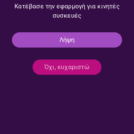
Κατέβασε την εφαρμογή για κινητές
συσκευές
22η Διεθνής Έκθεση Βιβλίου
22η Διεθνής Έκθεση Βιβλίου
| Μέρος Β | 10.05.2026
| Μέρος A | 10.05.2026
Λήψη
Όχι, ευχαριστώ
22η Διεθνής Έκθεση Βιβλίου
22η Διεθνής Έκθεση Βιβλίου
| Μέρος Ε | 09.05.2026
| Μέρος Δ | 09.05.2026