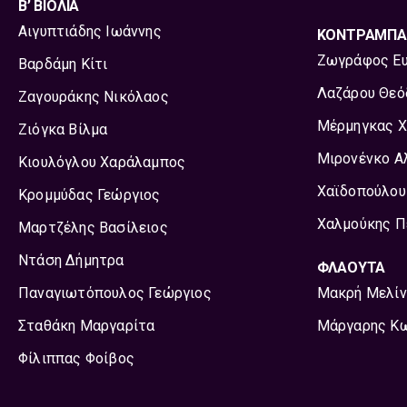
Β’ ΒΙΟΛΙΑ
Αιγυπτιάδης Ιωάννης
ΚΟΝΤΡΑΜΠΑ
Ζωγράφος Ευ
Βαρδάμη Κίτι
Λαζάρου Θε
Ζαγουράκης Νικόλαος
Μέρμηγκας Χ
Ζιόγκα Βίλμα
Μιρονένκο Α
Κιουλόγλου Χαράλαμπος
Χαϊδοπούλου
Κρομμύδας Γεώργιος
Χαλμούκης Π
Μαρτζέλης Βασίλειος
Ντάση Δήμητρα
ΦΛΑΟΥΤΑ
Παναγιωτόπουλος Γεώργιος
Μακρή Μελίν
Σταθάκη Μαργαρίτα
Μάργαρης Κ
Φίλιππας Φοίβος