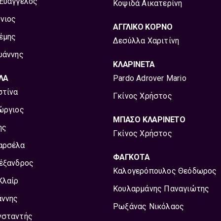
Ευάγγελος
Κοψιδά Αικατερίνη
νιος
ΑΓΓΛΙΚΟ ΚΟΡΝΟ
έμης
Δεσύλλα Χαριτίνη
ωάννης
ΚΛΑΡΙΝΕΤΑ
ΛΑ
Pardo Adrover Mario
στίνα
Γκίνος Χρήστος
ώργιος
ΜΠΑΣΟ ΚΛΑΡΙΝΕΤΟ
ης
Γκίνος Χρήστος
αρσέλα
ΦΑΓΚΟΤΑ
έξανδρος
Καλογερόπουλος Θεόδωρος
Κλαίρ
Κουλαρμάνης Παναγιώτης
άννης
Ρωξάνας Νικόλαος
νσταντής