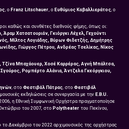
ος
, ο
Franz Litschauer
, ο
Ευθύμιος Καβαλλιεράτος
, ο
οι καθώς και συνθέτες διεθνούς φήμης, όπως οι:
Άραμ Χατσατουριάν, Γκιόργκι Λέχελ, Γεχούντι
νός, Μίλτος Λογιάδης, Βύρων Φιδετζής, Δημήτρης
νίδης, Γιώργος Πέτρου, Ανδρέας Τσελίκας, Νίκος
, Τζίνα Μπαχάουερ, Χοσέ Καρρέρας, Aγνή Μπάλτσα,
Σγούρος, Ρομπέρτο Αλάνια, Άντζελα Γκεόργκιου,
θηνών
, στο
Φεστιβάλ Πάτρας
, στο
Φεστιβάλ
ς μουσικές εκδηλώσεις σε συνεργασία με την
E.B.U.
 2006, η Εθνική Συμφωνική Ορχήστρα πραγματοποίησε
 Οκτώβριο του 2007, στο
Polytheater
του Πεκίνου,
ό το Δεκέμβριο του 2022 αρχιμουσικός της ορχήστρας