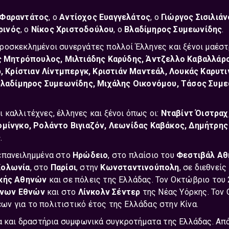
 Φαραντάτος
, ο
Αντίοχος Ευαγγελάτος
, ο
Γιώργος Σισιλιάν
ρινός
, ο
Νίκος Χριστοδούλου
, ο
Βλαδίμηρος Συμεωνίδης
.
ροσκεκλημένοι συνεργάτες πολλοί Έλληνες και ξένοι μαέστρ
 Μητρόπουλος, Μιλτιάδης Καρύδης, Άντζελλο Καβαλλάρο, 
 Κρίστιαν Λίντμπεργκ, Κριστιάν Μαντεάλ, Λουκάς Καρυτι
λαδίμηρος Συμεωνίδης, Μιχάλης Οικονόμου, Τάσος Συμεω
καλλιτέχνες, έλληνες και ξένοι όπως οι:
Νταβίντ Όιστραχ
ίνγκο, Ρολάντο Βιγιαζόν, Λεωνίδας Καβάκος, Δημήτρης 
ς
.
επανειλημμένα στο
Ηρώδειο
, στο πλαίσιο του
Φεστιβάλ Α
Κολωνία
, στο
Παρίσι
, στην
Κωνσταντινούπολη
, σε διεθνεί
κής Αθηνών
και σε πόλεις της Ελλάδας. Τον Οκτώβριο του
ένων Εθνών
και στο
Λίνκολν Σέντερ
της Νέας Υόρκης. Τον
ν για το πολιτιστικό έτος της Ελλάδας στην Κίνα.
ια και δραστήρια συμφωνικά συγκροτήματα της Ελλάδας. Απ