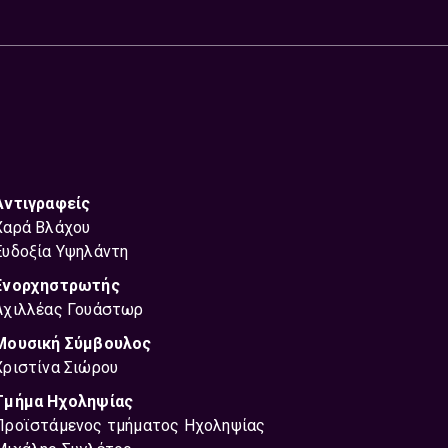
Αντιγραφείς
Χαρά Βλάχου
Ευδοξία Υψηλάντη
Ενορχηστρωτής
Αχιλλέας Γουάστωρ
Μουσική Σύμβουλος
Χριστίνα Σιώρου
Τμήμα Ηχοληψίας
Προϊστάμενος τμήματος Ηχοληψίας