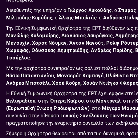
Διευθυντές της υπήρξαν ο
Γιώργος Λυκούδης
, ο
Σπύρος
Μιλτιάδης Καρύδης
, ο
Άλκης Μπαλτάς
, ο
Ανδρέας Πυλα
Την Εθνική Συμφωνική Ορχήστρα της ΕΡΤ διηύθυναν ως π
Μανώλης Καλομοίρης, Διονύσιος Λαυράγκας, Δημήτρης
Μενουχίν, Χορστ Νόυμαν, Άντον Νανούτ, Ρολφ Ρόυτερ,
Χωραφάς, Οδυσσέας Δημητριάδης, Ανδρέας Παρίδης, Β
Τσούχλος
.
Με την ορχήστρα συνέπραξαν ως σολίστ πολλοί διάσημοι 
Βάσω Παπαντωνίου, Mονσεράτ Kαμπαγέ, Πλάθιντο Ντομ
Ανδρέα Μποτσέλι, Χοσέ Κούρα, Χουάν Ντιέγκο Φλόρε
Η Εθνική Συμφωνική Ορχήστρα της ΕΡΤ έχει εμφανιστεί 
Βελιγραδίου
, στην
Όπερα Καΐρου
, στο
Μόντρεαλ
, στην
(Ευρωπαϊκή Ένωση Ραδιοφωνιών)
, στο
Μέγαρο Μουσι
συναυλία στην αίθουσα
Γενικής Συνέλευσης των Ηνωμ
πραγματοποίησε την εναρκτήρια συναυλία των εκδηλώσεω
Σήμερα η Ορχήστρα θεωρείται από τα πιο δυναμικά, άρτ