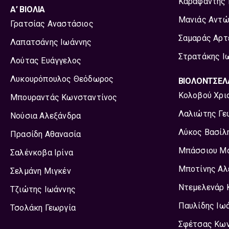
Καραφαντής 
Α’ ΒΙΟΛΙΑ
Μανιάς Αντώ
Γρατσίας Αναστάσιος
Σαμαράς Αρτ
Λαπατσάνης Ιωάννης
Στρατάκης Ι
Λούτας Ευάγγελος
Λυκουρόπουλος Θεόδωρος
ΒΙΟΛΟΝΤΣΕΛ
Κολοβού Χρι
Μπουραντάς Κωνσταντίνος
Λαλιώτης Γε
Νούσια Αλεξάνδρα
Λύκος Βασίλ
Πρασίδη Αθανασία
Μπάσσιου Μ
Σαλένκοβα Ιρίνα
Μποτίνης Αλ
Σελμάνη Μιγκέν
Ντεμελενάρ 
Τζιώτης Ιωάννης
Παυλίδης Ιω
Τσολάκη Γεωργία
Σφέτσας Κω