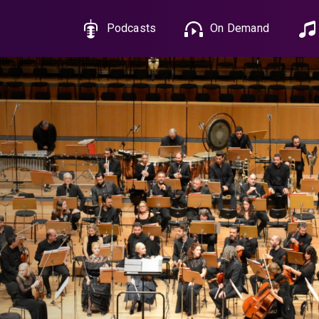
Podcasts
On Demand