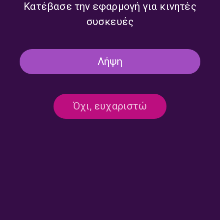
Κατέβασε την εφαρμογή για κινητές
συσκευές
ΕΔΩ ΕΙΝΑΙ ΤΟ ΤΑΞΙΔΙ
Λήψη
Εδώ είναι το ταξίδι με τον
Ξενοφώντα Ραράκο | 17.12.2025
17/12/2025
Όχι, ευχαριστώ
ΕΔΩ ΕΙΝΑΙ ΤΟ ΤΑΞΙΔΙ
Η Μαρία Φαραντούρη στο Δεύτερο
Πρόγραμμα | 16.12.2025
16/12/2025