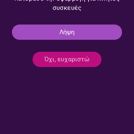
συσκευές
Λήψη
Όχι, ευχαριστώ
Επικοινωνία:
ertecho@ert.gr