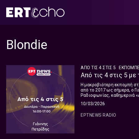
Μετάβαση
σε
περιεχόμενο
Βlondie
ΑΠΟ ΤΙΣ 4 ΣΤΙΣ 5
ΕΚΠΟΜΠ
Από τις 4 στις 5 με 
Η μακροβιότερη εκπομπή στο
από το 2017 ως σήμερα, ο Γ
Ραδιοφωνίας, καθημερινά «Α
Δημήτρης Ζουγρής.
10/03/2026
ΕΡΤNEWS RADIO