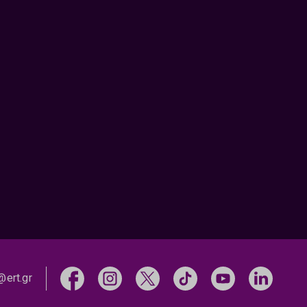
@ert.gr