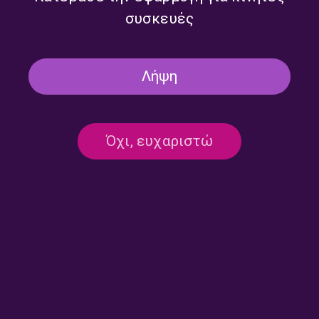
συσκευές
Λήψη
Όχι, ευχαριστώ
Επικοινωνία:
ertecho@ert.gr