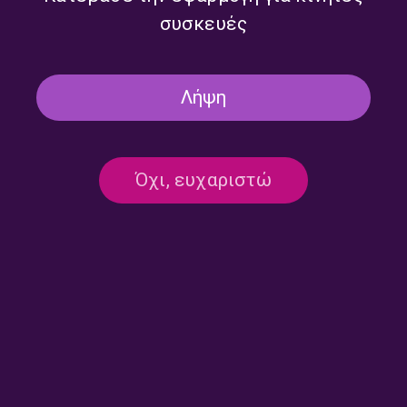
συσκευές
Λήψη
Όχι, ευχαριστώ
Επικοινωνία:
ertecho@ert.gr