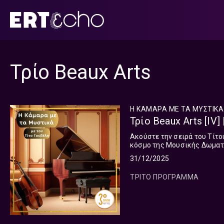
Μετάβαση
σε
περιεχόμενο
Τρίο Beaux Arts
Η ΚΑΜΑΡΑ ΜΕ ΤΑ ΜΥΣΤΙΚΑ
Τρίο Beaux Arts [IV]
Ακούστε την σειρά του Τίτο
κόσμο της Μουσικής Δωματ
31/12/2025
ΤΡΙΤΟ ΠΡΟΓΡΑΜΜΑ