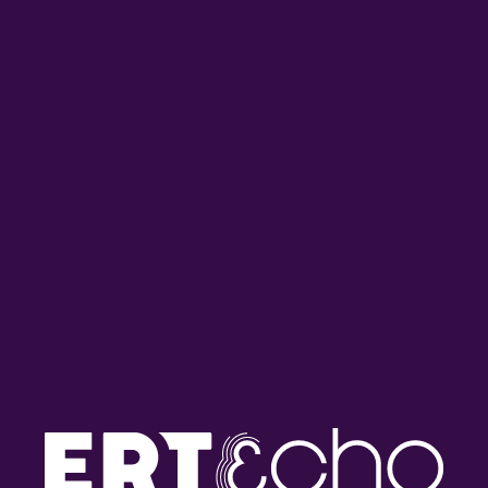
Η ΕΛΛΑΔΑ ΣΤΟΝ ΚΟΣΜΟ
ΕΝΗΜΕΡΩΣΗ
ΕΝΗΜΈΡΩΣΗ
“Η Ελλάδα στον Κόσμο” με τον
Γιώργο Διονυσόπουλο | 08.10.2025
08/10/2025
Η ΦΩΝΗ ΤΗΣ ΕΛΛΑΔΑΣ
ΠΡΩΙΝΕΣ ΔΙΑΔΡΟΜΕΣ
ΕΚΠΟΜΠΈΣ
Πρωινές Διαδρομές με τον Βασίλη
Αδαμόπουλο και την Μαρία
Γεωργίου | 04.09.2025
04/09/2025
ΕΡΤNEWS RADIO