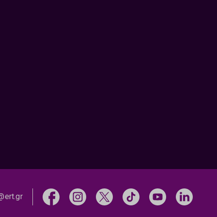
@ert.gr