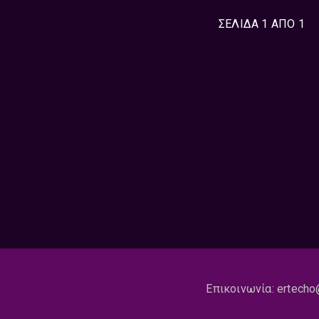
ου με στόχο να εντοπίσουμε το θέμα της επόμενης ημέρας.Τι
θα είναι το γεγονός που θα κυριαρχήσει με το πρώτο φως του
ΣΕΛΙΔΑ 1 ΑΠΟ 1
η δημόσια σφαίρα; Ο επίλογος ενός 24ωρου και το ...
Read more
Επικοινωνία:
ertecho