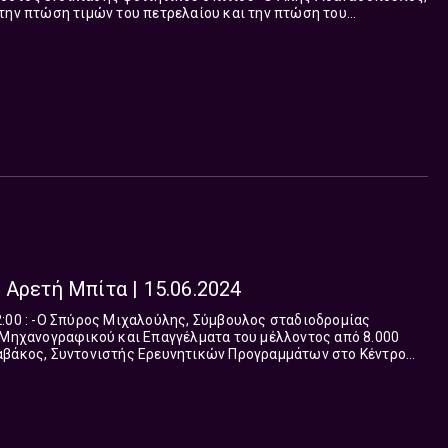
την πτώση τιμών του πετρελαίου και την πτώση του
αμερικάνικου δολαρίου έναντι του ευρώ -Ο Γιώργος Βαλσαμάκης, Επί...
 Αρετή Μπίτα | 15.06.2024
ταδιοδρομίας
ή Μηχανογραφικού και Επαγγέλματα του μέλλοντος από 8.000
ΙΜ) για την σταυροδοσία σε Ευρωβουλευτές με ...