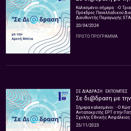
Καλεσμένοι σήμερα : -Ο Τριαντάφυλλος Καρατράντος, Διεθνολόγος -Ο Θεμιστοκλής Μπάκας,
Πρόεδρος Πανελλαδικού Δικτύου Μεσιτών e-r
Διευθυντής Παραγωγής START UP ISOMETRICS Μια εκπ
πρόσημο και ετερόκλητο προ
20/04/2024
ΠΡΩΤΟ ΠΡΟΓΡΑΜΜΑ
ΣΕ ΔΙΑΔΡΑΣΗ
ΕΚΠΟΜΠΈΣ
Σε δι@δραση με την
Σήμερα καλεσμένοι : -Ο Κώστας Στάμου, Ρεπόρτερ ΕΡΤ -Ο Μιχάλης Βασιλάκης,
Ανταποκριτής ΕΡΤ στην Πάτρα -Ο Τριαντάφυλλος Καρατράντος, Διεθνολόγος-Κ
Σχολής Εθνικής Ασφάλειας -Ο Θεμιστοκλής Μπάκας, Πρόεδρος Πανελλαδικού Δικτύου
25/11/2023