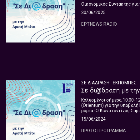
Οικονομικός Συντάκτης για 
30/06/2025
ΕΡΤNEWS RADIO
ΣΕ ΔΙΑΔΡΑΣΗ
ΕΚΠΟΜΠΈΣ
Σε δι@δραση με την
Καλεσμένοι σήμερα 10:00-12:00 : -Ο Σπύρος Μιχαλούλης, Σύμβουλος σ
(Orientum) για την υποβολ
μόρια -Ο Κωνσταντίνος Σαραβάκος, Συντονιστής Ερευνητικών Προγραμμάτων στο Κέντρο
Φιλελεύθερων Μελετών (ΚΕΦ
15/06/2024
ΠΡΩΤΟ ΠΡΟΓΡΑΜΜΑ