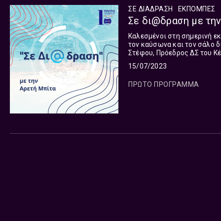
ΣΕ ΔΙΑΔΡΑΣΗ
ΕΚΠΟΜΠΈΣ
Σε δι@δραση με την
Καλεσμένοι στη σημερινή εκπομπή: -Ο Κρίστιαν Μαυρής, Ανταποκριτής Ε
τον καύσωνα και τον σάλο δικ
Στέφου, Πρόεδρος ΔΣ του Κέ
κυβέρνησης σχετικά με την ε
15/07/2023
ΠΡΩΤΟ ΠΡΟΓΡΑΜΜΑ