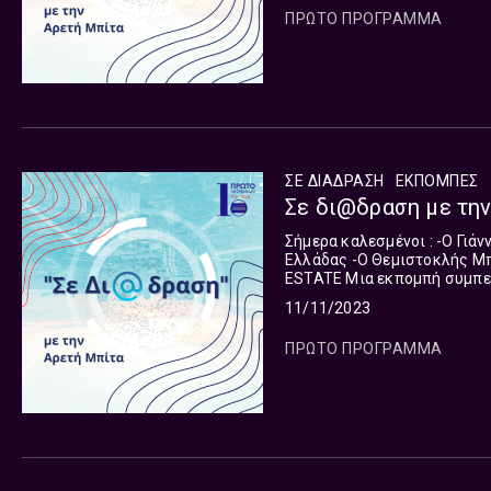
ΠΡΩΤΟ ΠΡΟΓΡΑΜΜΑ
ΣΕ ΔΙΑΔΡΑΣΗ
ΕΚΠΟΜΠΈΣ
Σε δι@δραση με την
Σήμερα καλεσμένοι : -Ο Γιάννης Χατζηθεοδοσίου, Πρόεδρος Επαγγελματικού Επιμελητηρίου
Ελλάδας -Ο Θεμιστοκλής Μπάκας, Πρόεδρος Πανελλήνιου Δικτύου Κτηματομεσιτών E REAL
ESTATE Μια εκπομπή συμπεριληπτική, με κοινωνικό πρόσημο και ετερόκλητο
προσανατολισμό αναδεικνύει
11/11/2023
ΠΡΩΤΟ ΠΡΟΓΡΑΜΜΑ