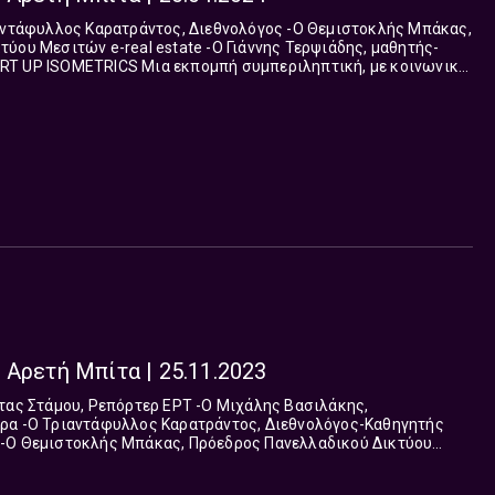
eal estate -Ο Γιάννης Τερψιάδης, μαθητής-
ομπή συμπεριληπτική, με κοινωνικό
σανατολισμό αναδεικνύει θέματα που απ...
 Αρετή Μπίτα | 25.11.2023
αθηγητής
Κτηματομεσιτών Ε-REAL ESTATES -Η Νικολέττα Τσιτσανούδη...