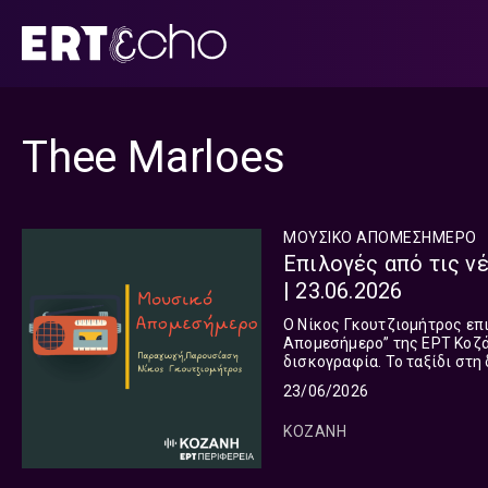
Μετάβαση
σε
περιεχόμενο
Thee Marloes
ΜΟΥΣΙΚΟ ΑΠΟΜΕΣΗΜΕΡΟ
Επιλογές από τις ν
| 23.06.2026
Ο Νίκος Γκουτζιομήτρος επ
Απομεσήμερο” της ΕΡΤ Κοζάν
δισκογραφία. Το ταξίδι στη διεθνή μουσική σκηνή συνεχίζεται και σήμερα και μας οδηγεί σε
23/06/2026
ΚΟΖΑΝΗ