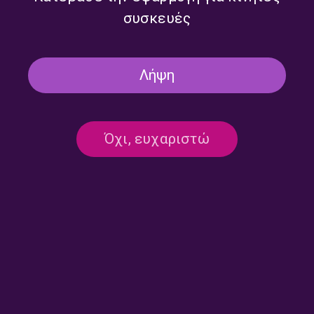
συσκευές
Λήψη
Όχι, ευχαριστώ
Επικοινωνία:
ertecho@ert.gr