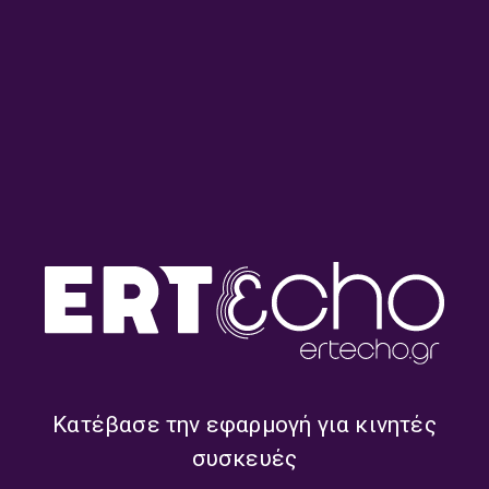
Ο Μπάμπης Γκολές και οι «ήρωές»
του από τα παλιά | 12.01.2026
12/01/2026
ΔΕΥΤΕΡΟ ΠΡΟΓΡΑΜΜΑ
ΠΡΕΠΕΙ ΝΑ ΞΕΡΕΙΣ ΜΗΧΑΝΗ ΝΑ ΚΟΨΕΙΣ
ΜΑΥΡΑ ΜΑΤΙΑ
ΕΚΠΟΜΠΈΣ
ΜΟΥΣΙΚΉ
«Μεγάλοι δρόμοι» | 19.11.2025
19/11/2025
ΔΕΥΤΕΡΟ ΠΡΟΓΡΑΜΜΑ
Κατέβασε την εφαρμογή για κινητές
συσκευές