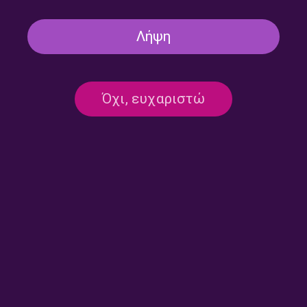
ΩΡΑ ΕΛΛΑΔΑΣ
ΜΟΥΣΙΚΗ
ΜΟΥΣΙΚΉ
Οι Άγιοι του Ρεμπέτικου |
Λήψη
28.04.2025
28/04/2025
Η ΦΩΝΗ ΤΗΣ ΕΛΛΑΔΑΣ
Όχι, ευχαριστώ
ΩΡΑ ΕΛΛΑΔΑΣ
ΑΦΙΕΡΩΜΑΤΑ
ΑΦΙΕΡΏΜΑΤΑ
ΠΟΛΙΤΙΣΜΌΣ
Τον ξέρετε μωρέ παιδιά τον Νίκο
τον τρελάκια; | 25.11.2024
25/11/2024
Η ΦΩΝΗ ΤΗΣ ΕΛΛΑΔΑΣ
ΣΕΛΙΔΑ 1 ΑΠΟ 1