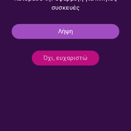
συσκευές
Λήψη
Όχι, ευχαριστώ
Επικοινωνία:
ertecho@ert.gr