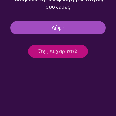
συσκευές
Λήψη
Όχι, ευχαριστώ
Επικοινωνία:
ertecho@ert.gr