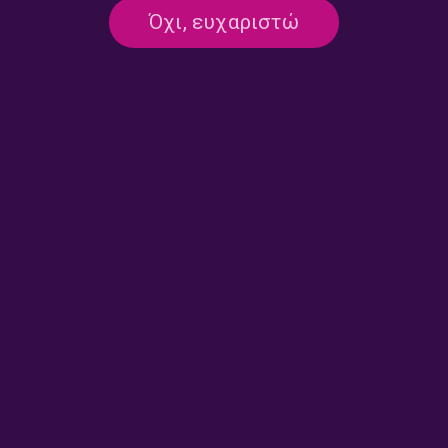
“Κλασικά…και άλλα” με τον Νίκο
Όχι, ευχαριστώ
Κανελλόπουλο | 13.10.2024
13/10/2024
ΤΡΙΤΟ ΠΡΟΓΡΑΜΜΑ
ΣΕΛΙΔΑ 1 ΑΠΟ 1
Επικοινωνία:
ertecho@ert.gr