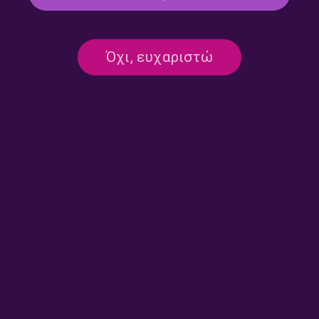
22/09/2025
ΤΡΙΤΟ ΠΡΟΓΡΑΜΜΑ
Όχι, ευχαριστώ
ΣΤΟΝ ΚΗΠΟ
ΜΟΥΣΙΚΉ
Στον Κήπο #127 | 17.06.2025
17/06/2025
ΤΡΙΤΟ ΠΡΟΓΡΑΜΜΑ
ΣΤΟΝ ΚΗΠΟ
ΜΟΥΣΙΚΉ
Στον Κήπο #117 | 28.05.2025
28/05/2025