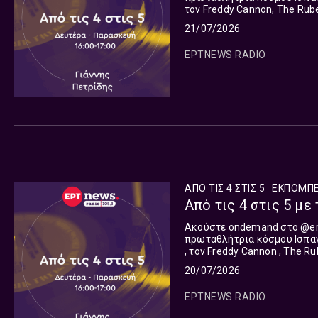
τον Freddy Cannon, The Rubettes. Η μακροβιότερη εκπομπή στο Ελληνικό 
το 1975 ως τον Ιούνιο του 20
21/07/2026
ΕΡΤNEWS RADIO
ΑΠΟ ΤΙΣ 4 ΣΤΙΣ 5
ΕΚΠΟΜΠ
Από τις 4 στις 5 με 
Ακούστε ondemand στο @ertecho_official επικαιρότητα 
πρωταθλήτρια κόσμου Ισπανία
, τον Freddy Cannon , The Rubettes . Η μακροβιότερη εκπομπή στο Ελλη
το 1975 ως τον Ιούνιο του 2
20/07/2026
στις συχνότητες της Ελληνι
Συνεργάτης της εκπομπής ο
ΕΡΤNEWS RADIO