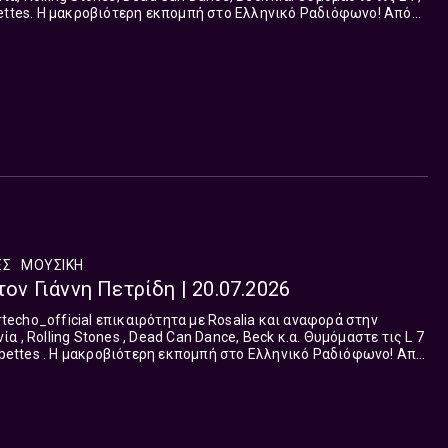
Ραδιόφωνο! Aπό
13 και από το 2017 ως σ...
ΈΣ
ΜΟΥΣΙΚΗ
τον Γιάννη Πετρίδη | 20.07.2026
με Rosalia και αναφορά στην
 , Rolling Stones , Dead Can Dance, Beck κ.α. Θυμόμαστε τις L 7
νικό Ραδιόφωνο! Aπό
013 και από το 2017 ως σήμερα, ο Γιάννης Πετρίδης βρίσκεται
κής Ραδιοφωνίας, καθημερινά «Από τις 4 στις 5» το απόγευμα.
 Δημήτρης Ζουγρής.