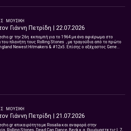
ΈΣ
ΜΟΥΣΙΚΗ
τον Γιάννη Πετρίδη | 22.07.2026
 ένα αφιέρωμα στο
του πλανήτη τους Rolling Stones , με τραγούδια από το πρώτο
England Newest Hitmakers & #12x5. Επίσης ο αξέχαστος Gene
μερα, ο Γιάννης Πετρίδης βρίσκεται στις συχνότητες της
ημερινά «Από τις 4 στις 5» το απόγευμα. Συνεργάτης της
ρής.
ΈΣ
ΜΟΥΣΙΚΗ
τον Γιάννη Πετρίδη | 21.07.2026
cho.gr επικαιρότητα με Rosalia και αναφορά στην
, Rolling Stones, Dead Can Dance, Beck κ.α. Θυμόμαστε τις L 7,