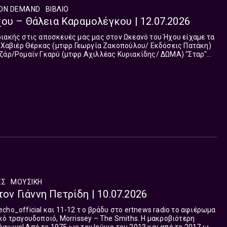
ON DEMAND
ΒΙΒΛΙΟ
ου – Θάλεια Καραμολέγκου | 12.07.2026
ιακής στις αποσκευές μας μας στον Ωκεανό του Ήχου είχαμε τα
άρ/Ρομαίν Γκαρύ (μτφρ.Αχιλλέας Κυριακίδης/ ΔΩΜΑ) "Σταρ"
ρία Αρώνη...
ΈΣ
ΜΟΥΣΙΚΗ
τον Γιάννη Πετρίδη | 10.07.2026
cho_official και 11-12 τ ο βράδυ στο ertnews radio το αφιέρωμα
κό τραγουδοποιό, Morrissey – The Smiths. Η μακροβιότερη