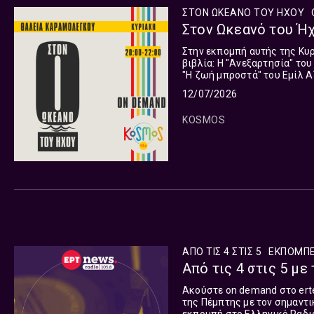
ΣΤΟΝ ΩΚΕΑΝΟ ΤΟΥ ΗΧΟΥ
Στον Ωκεανό του Ήχ
Στην εκπομπή αυτής της Κυρ
βιβλία: Η "Ανεξαρτησία" του Χαβιέρ Θέρκας (μτφρ.Γεωργία Ζακοπούλου/ Εκδόσεις Πατάκη)
"Η ζωή μπροστά" του Εμίλ Αζ
του Yukio Mishima (μτφρ.Μα
12/07/2026
KOSMOS
ΑΠΟ ΤΙΣ 4 ΣΤΙΣ 5
ΕΚΠΟΜΠ
Από τις 4 στις 5 με 
Ακούστε on demand στο erte
της Πέμπτης με τον σημαντι