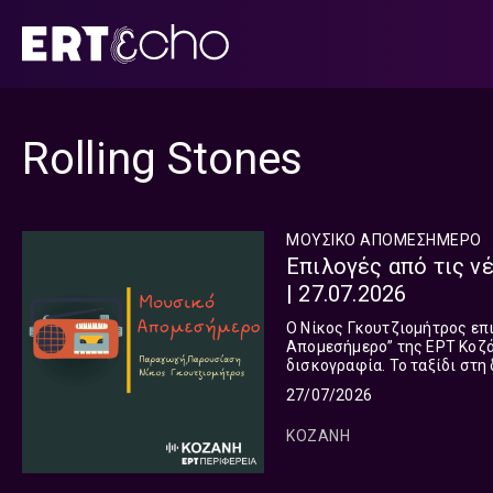
Μετάβαση
σε
περιεχόμενο
Rolling Stones
ΜΟΥΣΙΚΟ ΑΠΟΜΕΣΗΜΕΡΟ
Επιλογές από τις ν
| 27.07.2026
Ο Νίκος Γκουτζιομήτρος επ
Απομεσήμερο” της ΕΡΤ Κοζάν
δισκογραφία. Το ταξίδι στη διεθνή μουσική σκηνή συνεχίζεται και σήμερα και μας οδηγεί σε
27/07/2026
ΚΟΖΑΝΗ