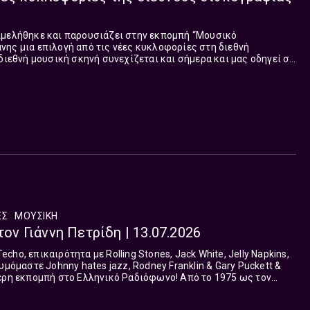
ιμελήθηκε και παρουσιάζει στην εκπομπή “Μουσικό
ης μια επιλογή από τις νέες κυκλοφορίες στη διεθνή
 διεθνή μουσική σκηνή συνεχίζεται και σήμερα και μας οδηγεί σε
τη. Τα τραγούδια που παρουσιάστηκαν στη σημερινή εκπομπή:
ΈΣ
ΜΟΥΣΙΚΗ
τον Γιάννη Πετρίδη | 13.07.2026
ho, επικαιρότητα με Rolling Stones, Jack White, Jelly Napkins,
υμόμαστε Johnny hates jazz, Rodney Franklin & Gary Puckett &
017 ως σ...