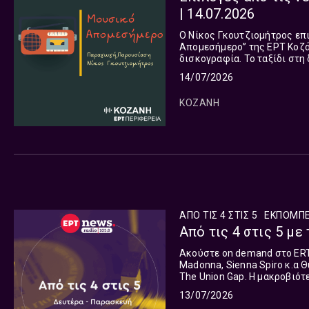
| 14.07.2026
Ο Νίκος Γκουτζιομήτρος επ
Απομεσήμερο” της ΕΡΤ Κοζάν
δισκογραφία. Το ταξίδι στη
όλες τις πλευρές του πλανή
14/07/2026
ΚΟΖΑΝΗ
ΑΠΟ ΤΙΣ 4 ΣΤΙΣ 5
ΕΚΠΟΜΠ
Από τις 4 στις 5 με 
Ακούστε on demand στο ERTec
Madonna, Sienna Spiro κ.α Θ
The Union Gap. Η μακροβιότερη εκπομπή στο Ελληνικό Ραδιόφωνο! Aπό το 1975 ως τον
Ιούνιο του 2013 και από το 2
13/07/2026