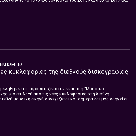
φωνο! Aπό το 1975 ως τον Ιούνιο του 2013 και από το 2017 ως
 βρίσκεται στις συχνότητες της Ελληνικής Ραδιοφωνίας,
 5» το απόγευμα. Συνεργάτης της εκπομπής ο Δημήτρης Ζουγρής.
ΕΚΠΟΜΠΈΣ
έες κυκλοφορίες της διεθνούς δισκογραφίας
ιμελήθηκε και παρουσιάζει στην εκπομπή “Μουσικό
ης μια επιλογή από τις νέες κυκλοφορίες στη διεθνή
 διεθνή μουσική σκηνή συνεχίζεται και σήμερα και μας οδηγεί σε
τη. Τα τραγούδια που παρουσιάστηκαν στη σημερινή εκπομπή: