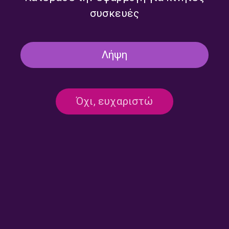
συσκευές
Λήψη
Όχι, ευχαριστώ
Επικοινωνία:
ertecho@ert.gr