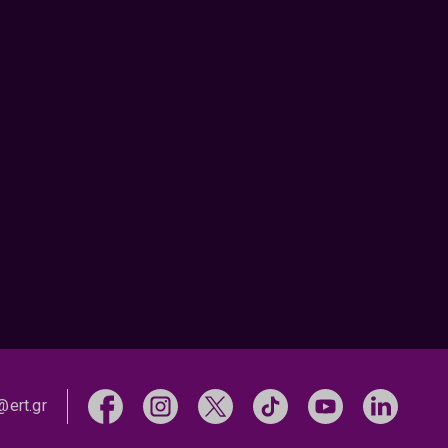
@ert.gr