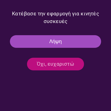
10' ΑΚΟΜΑ
PODCAST ΣΤΟ ΤΡΊΤΟ
ΠΑΙΔΙΚΆ
10 Λεπτά ακόμα | Τετάρτη 25
Κατέβασε την εφαρμογή για κινητές
Μαρτίου 2026
συσκευές
25/03/2026
ΤΡΙΤΟ ΠΡΟΓΡΑΜΜΑ
Λήψη
ΣΕΛΙΔΑ 1 ΑΠΟ 1
Όχι, ευχαριστώ